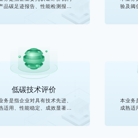
产品碳足迹报告、性能检测报告
验及阈
核查报告中产品温室气体排放量
照的申
合相应低碳产品评价标准或者技
企业提
规范要求的合格评定活动。
的活动
低碳技术评价
业务是指企业对具有技术先进、
本业务
熟适用、性能稳定、成效显著、
成熟适
权明晰，并且具有较强的创新
产权明
、推广性和良好的经济、社会、
性、推
境效益的产品设计类的技术申报
环境效
碳技术申报与验证活动。
碳技术