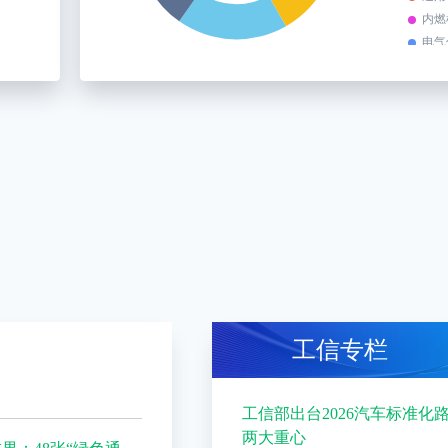
内燃
电气
工信专栏
工信部出台2026汽车标准
两大重心