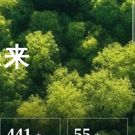
未来
441
55