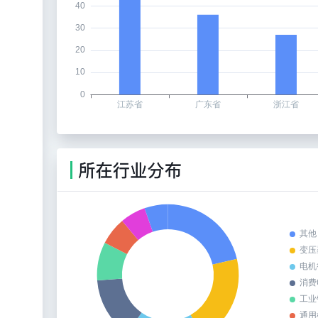
其他
变压
电机
消费
工业
通用