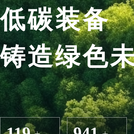
低碳装备
铸造绿色
119
941